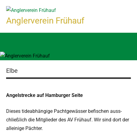
Zum
Inhalt
Anglerverein Frühauf
springen
Elbe
Angel­strecke auf Ham­burg­er Seite
Dieses tide­ab­hängige Pacht­gewäss­er befis­chen auss­
chließlich die Mit­glieder des AV Frühauf. Wir sind dort der
alleinige Pächter.