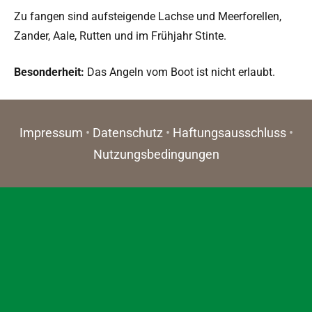
Zu fan­gen sind auf­steigende Lachse und Meer­forellen,
Zan­der, Aale, Rut­ten und im Früh­jahr Stinte.
Beson­der­heit:
Das Angeln vom Boot ist nicht erlaubt.
Impressum
•
Datenschutz
•
Haftungsausschluss
•
Nutzungsbedingungen