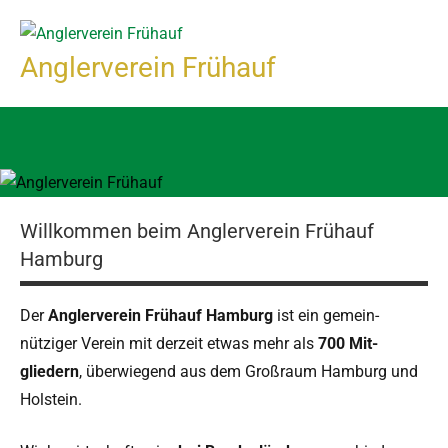
Zum
Inhalt
Anglerverein Frühauf
springen
Willkommen beim Anglerverein Frühauf
Hamburg
Der
Anglervere­in Frühauf Ham­burg
ist ein gemein­
nütziger Vere­in mit derzeit etwas mehr als
700 Mit­
gliedern
, über­wiegend aus dem Großraum Ham­burg und
Holstein.