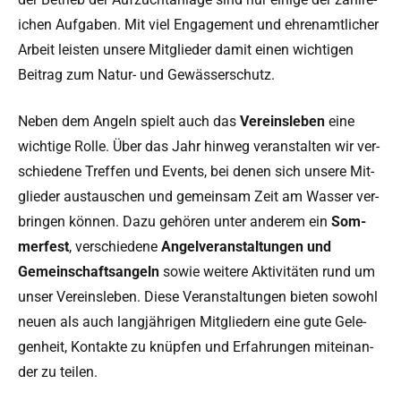
ichen Auf­gaben. Mit viel Engage­ment und ehre­namtlich­er
Arbeit leis­ten unsere Mit­glieder damit einen wichti­gen
Beitrag zum Natur- und Gewässerschutz.
Neben dem Angeln spielt auch das
Vere­insleben
eine
wichtige Rolle. Über das Jahr hin­weg ver­anstal­ten wir ver­
schiedene Tre­f­fen und Events, bei denen sich unsere Mit­
glieder aus­tauschen und gemein­sam Zeit am Wass­er ver­
brin­gen kön­nen. Dazu gehören unter anderem ein
Som­
mer­fest
, ver­schiedene
Angelver­anstal­tun­gen und
Gemein­schaft­san­geln
sowie weit­ere Aktiv­itäten rund um
unser Vere­insleben. Diese Ver­anstal­tun­gen bieten sowohl
neuen als auch langjähri­gen Mit­gliedern eine gute Gele­
gen­heit, Kon­tak­te zu knüpfen und Erfahrun­gen miteinan­
der zu teilen.