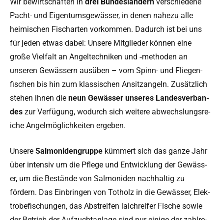
Wir bewirtschaften in
drei Bun­deslän­dern
ver­schiedene
Pacht- und Eigen­tums­gewäss­er, in denen nahezu alle
heimis­chen Fis­charten vorkom­men. Dadurch ist bei uns
für jeden etwas dabei: Unsere Mit­glieder kön­nen eine
große Vielfalt an Angel­tech­niken und ‑meth­o­d­en an
unseren Gewässern ausüben – vom Spinn- und Fliegen­
fis­chen bis hin zum klas­sis­chen Ansitzan­geln. Zusät­zlich
ste­hen ihnen die
neun Gewäss­er unseres Lan­desver­ban­
des
zur Ver­fü­gung, wodurch sich weit­ere abwech­slungsre­
iche Angelmöglichkeit­en ergeben.
Unsere
Salmoniden­gruppe
küm­mert sich das ganze Jahr
über inten­siv um die Pflege und Entwick­lung der Gewäss­
er, um die Bestände von Salmoniden nach­haltig zu
fördern. Das Ein­brin­gen von Totholz in die Gewäss­er, Elek­
trobe­fis­chun­gen, das Abstreifen laichreifer Fis­che sowie
der Betrieb der Aufzuch­tan­lage sind nur einige der zahlre­