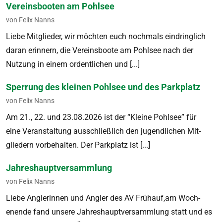
Vereinsbooten am Pohlsee
von Felix Nanns
Liebe Mit­glieder, wir möcht­en euch nochmals ein­dringlich
daran erin­nern, die Vere­ins­boote am Pohlsee nach der
Nutzung in einem ordentlichen und [...]
Sperrung des kleinen Pohlsee und des Parkplatz
von Felix Nanns
Am 21., 22. und 23.08.2026 ist der “Kleine Pohlsee” für
eine Ver­anstal­tung auss­chließlich den jugendlichen Mit­
gliedern vor­be­hal­ten. Der Park­platz ist [...]
Jahreshauptversammlung
von Felix Nanns
Liebe Anglerin­nen und Angler des AV Frühauf,am Woch­
enende fand unsere Jahre­shauptver­samm­lung statt und es