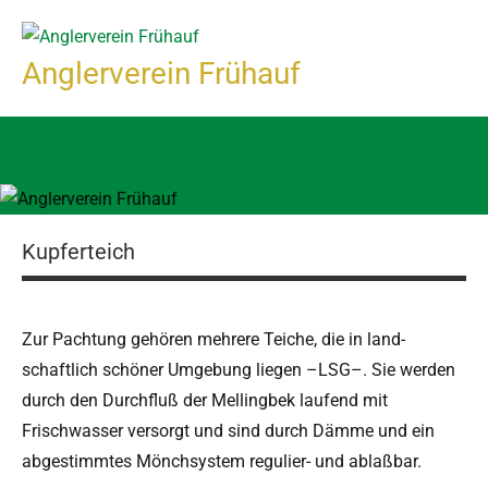
Zum
Inhalt
Anglerverein Frühauf
springen
Kupferteich
Zur Pach­tung gehören mehrere Teiche, die in land­
schaftlich schön­er Umge­bung liegen –LSG–. Sie wer­den
durch den Durch­fluß der Melling­bek laufend mit
Frischwass­er ver­sorgt und sind durch Dämme und ein
abges­timmtes Mönch­sys­tem reg­uli­er- und ablaßbar.