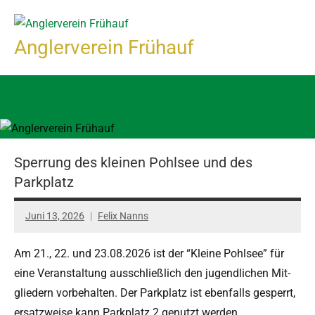
Zum
Inhalt
Anglerverein Frühauf
springen
Sperrung des kleinen Pohlsee und des
Parkplatz
Juni 13, 2026
Felix Nanns
Am 21., 22. und 23.08.2026 ist der “Kleine Pohlsee” für
eine Ver­anstal­tung auss­chließlich den jugendlichen Mit­
gliedern vor­be­hal­ten. Der Park­platz ist eben­falls ges­per­rt,
ersatzweise kann Park­platz 2 genutzt werden.