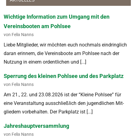
AKTUELLES
Wichtige Information zum Umgang mit den
Vereinsbooten am Pohlsee
von Felix Nanns
Liebe Mit­glieder, wir möcht­en euch nochmals ein­dringlich
daran erin­nern, die Vere­ins­boote am Pohlsee nach der
Nutzung in einem ordentlichen und [...]
Sperrung des kleinen Pohlsee und des Parkplatz
von Felix Nanns
Am 21., 22. und 23.08.2026 ist der “Kleine Pohlsee” für
eine Ver­anstal­tung auss­chließlich den jugendlichen Mit­
gliedern vor­be­hal­ten. Der Park­platz ist [...]
Jahreshauptversammlung
von Felix Nanns