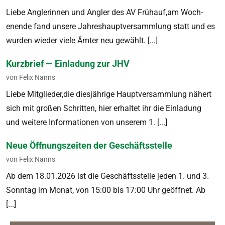
Liebe Anglerin­nen und Angler des AV Frühauf,am Woch­
enende fand unsere Jahre­shauptver­samm­lung statt und es
wur­den wieder viele Ämter neu gewählt. [...]
Kurzbrief — Einladung zur JHV
von Felix Nanns
Liebe Mit­glieder,die diesjährige Hauptver­samm­lung nähert
sich mit großen Schrit­ten, hier erhal­tet ihr die Ein­ladung
und weit­ere Infor­ma­tio­nen von unserem 1. [...]
Neue Öffnungszeiten der Geschäftsstelle
von Felix Nanns
Ab dem 18.01.2026 ist die Geschäftsstelle jeden 1. und 3.
Son­ntag im Monat, von 15:00 bis 17:00 Uhr geöffnet. Ab
[...]