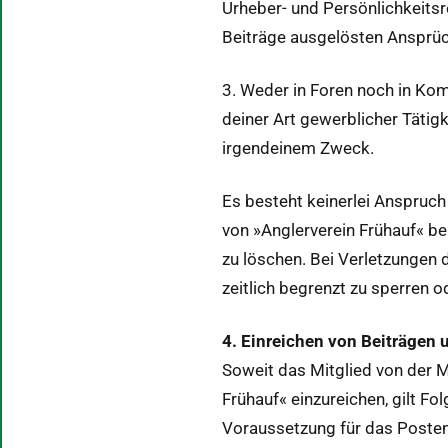
Urhe­ber- und Per­sön­lichkeit­
Beiträge aus­gelösten Ansprüche
3. Wed­er in Foren noch in Ko
dein­er Art gewerblich­er Täti
irgen­deinem Zweck.
Es beste­ht kein­er­lei Anspruc
von »Anglervere­in Frühauf« be
zu löschen. Bei Ver­let­zun­gen d
zeitlich begren­zt zu sper­ren 
4. Ein­re­ichen von Beiträ­gen 
Soweit das Mit­glied von der M
Frühauf« einzure­ichen, gilt Fol
Voraus­set­zung für das Posten 