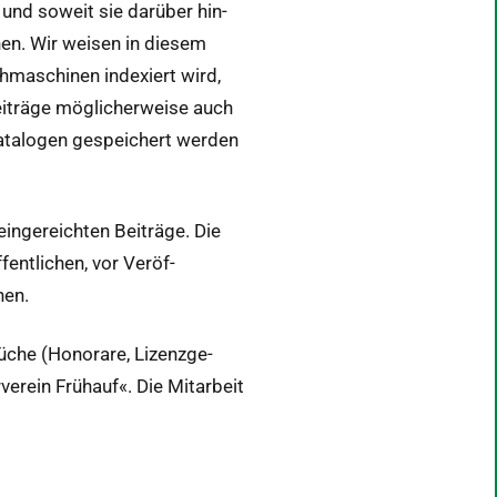
 ) und soweit sie darüber hin­
hen. Wir weisen in diesem
maschi­nen index­iert wird,
Beiträge möglicher­weise auch
a­lo­gen gespe­ichert wer­den
in­gere­icht­en Beiträge. Die
­fentlichen, vor Veröf­
hen.
üche (Hon­o­rare, Lizen­zge­
re­in Frühauf«. Die Mitar­beit