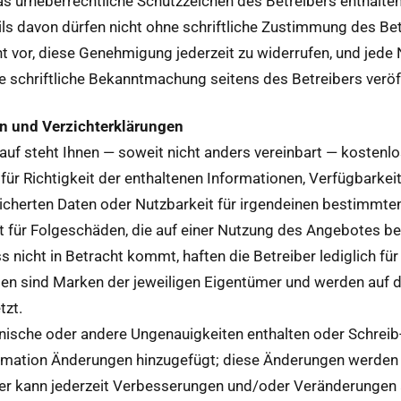
as urhe­ber­rechtliche Schutzze­ichen des Betreibers enthal­t
s davon dür­fen nicht ohne schriftliche Zus­tim­mung des Bet
t vor, diese Genehmi­gung jed­erzeit zu wider­rufen, und jed
e schriftliche Bekan­nt­machung seit­ens des Betreibers veröf­
en und Verzichterk­lärun­gen
auf ste­ht Ihnen — soweit nicht anders vere­in­bart — kosten­lo
r Richtigkeit der enthal­te­nen Infor­ma­tio­nen, Ver­füg­barkeit
­icherten Dat­en oder Nutzbarkeit für irgen­deinen bes­timmt
t für Folgeschä­den, die auf ein­er Nutzung des Ange­botes b
s nicht in Betra­cht kommt, haften die Betreiber lediglich für
men sind Marken der jew­eili­gen Eigen­tümer und wer­den auf d
t­zt.
h­nis­che oder andere Unge­nauigkeit­en enthal­ten oder Schreib
or­ma­tion Änderun­gen hinzuge­fügt; diese Änderun­gen wer­de
eiber kann jed­erzeit Verbesserun­gen und/oder Verän­derun­ge