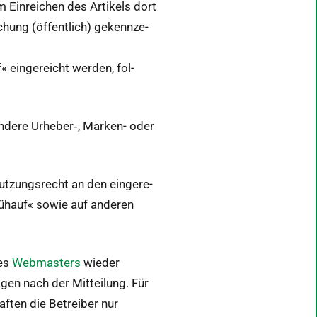
 Ein­re­ichen des Artikels dort
lichung (öffentlich) gekennze­
 ein­gere­icht wer­den, fol­
eson­dere Urheber‑, Marken- oder
utzungsrecht an den ein­gere­
 Frühauf« sowie auf anderen
des
Web­mas­ters
wieder
gen nach der Mit­teilung. Für
aften die Betreiber nur