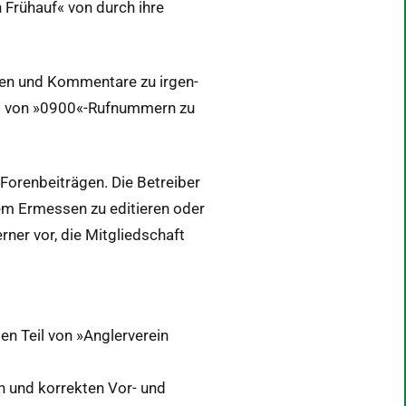
in Frühauf« von durch ihre
ren und Kom­mentare zu irgen­
chung von »0900«-Rufnummern zu
Foren­beiträ­gen. Die Betreiber
­em Ermessen zu edi­tieren oder
n­er vor, die Mit­glied­schaft
en Teil von »Anglervere­in
n und kor­rek­ten Vor- und