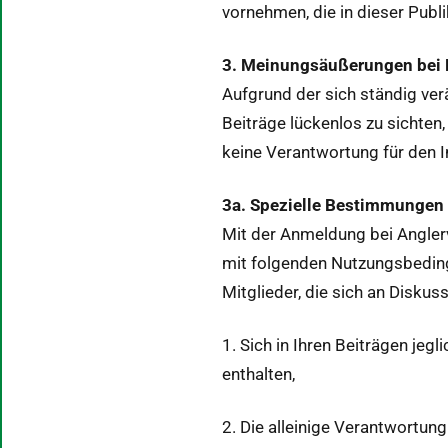
vornehmen, die in dieser Pub­l
3. Mei­n­ungsäußerun­gen be
Auf­grund der sich ständig ver
Beiträge lück­en­los zu sicht­en
keine Ver­ant­wor­tung für den 
3a. Spezielle Bes­tim­mungen
Mit der Anmel­dung bei Anglerv
mit fol­gen­den Nutzungs­be­din­
Mit­glieder, die sich an Diskus
1. Sich in Ihren Beiträ­gen jegl
enthalten,
2. Die alleinige Ver­ant­wor­tun