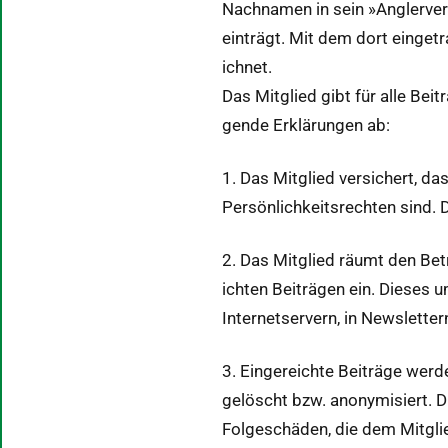
Nach­na­men in sein »Anglervere
ein­trägt. Mit dem dort einge­t
ich­net.
Das Mit­glied gibt für alle Beit
gende Erk­lärun­gen ab:
1. Das Mit­glied ver­sichert, da
Per­sön­lichkeit­srecht­en sind. 
2. Das Mit­glied räumt den Bet
icht­en Beiträ­gen ein. Dieses 
Inter­net­servern, in Newslet­te
3. Ein­gere­ichte Beiträge wer­
gelöscht bzw. anonymisiert. Di
Folgeschä­den, die dem Mit­gli