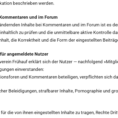
ika­tion beschrieben werden.
i Kom­mentaren und im Forum
än­dern­den Inhalte bei Kom­mentaren und im Forum ist es de
, inhaltlich zu prüfen und die unmit­tel­bare aktive Kon­trolle
Inhalt, die Kor­rek­theit und die Form der eingestell­ten Beit
 für angemeldete Nutzer
ere­in Frühauf erk­lärt sich der Nutzer — nach­fol­gend »Mit­
gun­gen ein­ver­standen:
­sions­foren und Kom­mentaren beteili­gen, verpflicht­en sich da
ich­er Belei­di­gun­gen, straf­bar­er Inhalte, Pornogra­phie und 
g für die von ihnen eingestell­ten Inhalte zu tra­gen, Rechte Dri