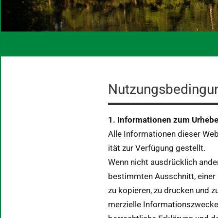
Nutzungsbedingu
1. Infor­ma­tio­nen zum Urhe­be
Alle Infor­ma­tio­nen dieser W
ität zur Ver­fü­gung gestellt.
Wenn nicht aus­drück­lich ander
bes­timmten Auss­chnitt, ein­e
zu kopieren, zu druck­en und zu
merzielle Infor­ma­tion­szwec