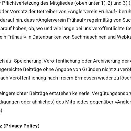
er Pflichtver­let­zung des Mit­gliedes (oben unter 1), 2) und 3)
der Vor­satz der Betreiber von »Anglervere­in Frühauf« beru
darauf hin, dass »Anglervere­in Frühauf« regelmäßig von Such­
darauf haben, ob, wo und wie lange bei uns veröf­fentlichte 
­in Frühauf« in Daten­banken von Such­maschi­nen und Webkat­
uch auf Spe­icherung, Veröf­fentlichung oder Archivierung der e
in­gere­ichte Beiträge ohne Angabe von Grün­den nicht zu veröf
 nach Veröf­fentlichung nach freiem Ermessen wieder zu lösc
in­gere­ichter Beiträge entste­hen kein­er­lei Vergü­tungsanspr
gun­gen oder ähn­lich­es) des Mit­gliedes gegenüber »Anglerve
).
(Pri­va­cy Pol­i­cy)