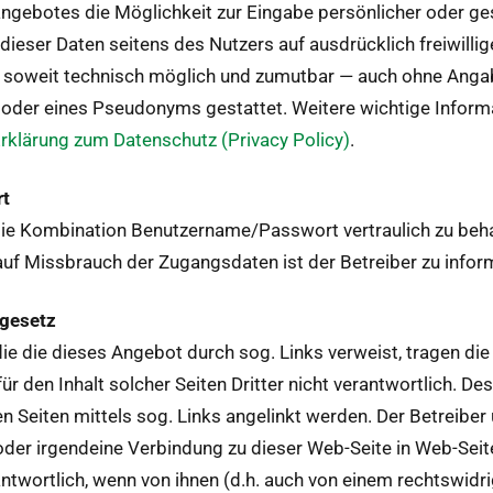
tange­botes die Möglichkeit zur Eingabe per­sön­lich­er oder ge
 dieser Dat­en seit­ens des Nutzers auf aus­drück­lich frei­will
 soweit tech­nisch möglich und zumut­bar — auch ohne Angabe
oder eines Pseu­do­nyms ges­tat­tet. Weit­ere wichtige Infor­
rk­lärung zum Daten­schutz (Pri­va­cy Pol­i­cy)
.
rt
 die Kom­bi­na­tion Benutzername/Passwort ver­traulich zu beha
auf Miss­brauch der Zugangs­dat­en ist der Betreiber zu infor
­ge­setz
uf die die dieses Ange­bot durch sog. Links ver­weist, tra­gen die 
für den Inhalt solch­er Seit­en Drit­ter nicht ver­ant­wortlich. 
 Seit­en mit­tels sog. Links angelinkt wer­den. Der Betreiber
t oder irgen­deine Verbindung zu dieser Web-Seite in Web-Seit­e
ant­wortlich, wenn von ihnen (d.h. auch von einem rechtswidri­