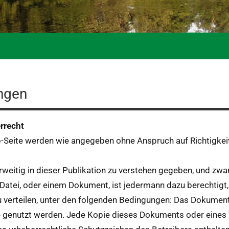
ngen
r­recht
eb-Seite wer­den wie angegeben ohne Anspruch auf Richtigkeit,
­weit­ig in dieser Pub­lika­tion zu ver­ste­hen gegeben, und 
r Datei, oder einem Doku­ment, ist jed­er­mann dazu berechtig
 verteilen, unter den fol­gen­den Bedin­gun­gen: Das Doku­men
ke genutzt wer­den. Jede Kopie dieses Doku­ments oder eines