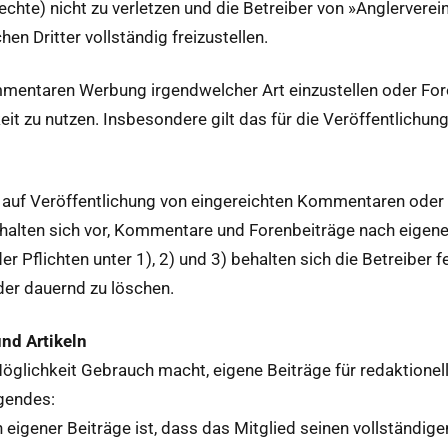
srechte) nicht zu ver­let­zen und die Betreiber von »Anglervere­
n Drit­ter voll­ständig freizustellen.
m­mentaren Wer­bung irgendwelch­er Art einzustellen oder Fo
gkeit zu nutzen. Ins­beson­dere gilt das für die Veröf­fentli
h auf Veröf­fentlichung von ein­gere­icht­en Kom­mentaren oder 
hal­ten sich vor, Kom­mentare und Foren­beiträge nach eigen
er Pflicht­en unter 1), 2) und 3) behal­ten sich die Betreiber fer
oder dauernd zu löschen.
und Artikeln
öglichkeit Gebrauch macht, eigene Beiträge für redak­tionell
­gen­des:
eigen­er Beiträge ist, dass das Mit­glied seinen voll­ständi­ge