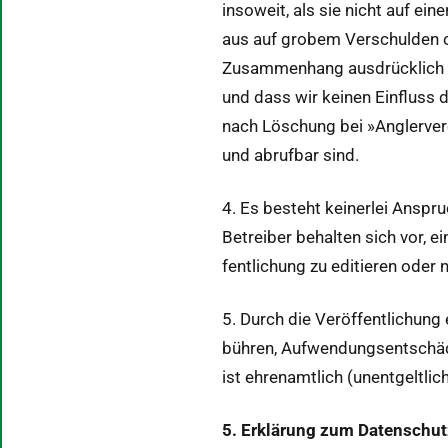
insoweit, als sie nicht auf ein­
aus auf grobem Ver­schulden o
Zusam­men­hang aus­drück­lich 
und dass wir keinen Ein­fluss 
nach Löschung bei »Anglervere
und abruf­bar sind.
4. Es beste­ht kein­er­lei Anspr
Betreiber behal­ten sich vor, e
fentlichung zu edi­tieren oder
5. Durch die Veröf­fentlichung e
bühren, Aufwen­dungsentschädi­
ist ehre­namtlich (unent­geltlich
5. Erk­lärung zum Daten­schutz 