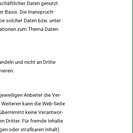
schäftlich­er Dat­en genutzt
iger Basis. Die Inanspruch­
 solch­er Dat­en bzw. unter
ma­tio­nen zum The­ma Daten­
n­deln und nicht an Dritte
mieren.
jew­eili­gen Anbi­eter die Ver­
Des Weit­eren kann die Web-Seite
 übern­immt keine Ver­ant­wor­
n Drit­ter. Für fremde Inhalte
gen oder straf­baren Inhalt)