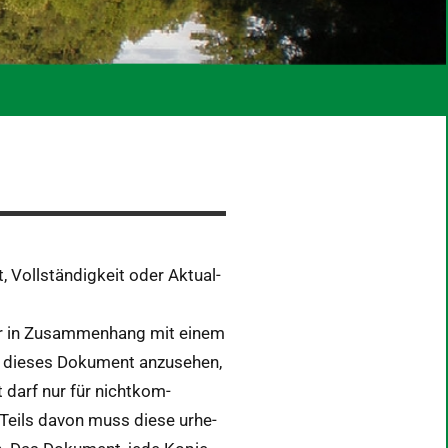
 Voll­ständigkeit oder Aktu­al­
zwar in Zusam­men­hang mit einem
t, dieses Doku­ment anzuse­hen,
t darf nur für nichtkom­
 Teils davon muss diese urhe­