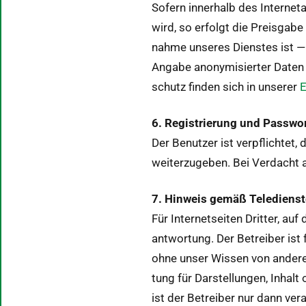
Sofern inner­halb des Inter­ne­
wird, so erfol­gt die Preis­gabe
nahme unseres Dien­stes ist —
Angabe anonymisiert­er Dat­en 
schutz find­en sich in unser­er
E
6. Reg­istrierung und Pass­wo
Der Benutzer ist verpflichtet,
weit­erzugeben. Bei Ver­dacht 
7. Hin­weis gemäß Tele­di­en­st
Für Inter­net­seit­en Drit­ter, a
ant­wor­tung. Der Betreiber ist 
ohne unser Wis­sen von anderen
tung für Darstel­lun­gen, Inhal
ist der Betreiber nur dann ver­