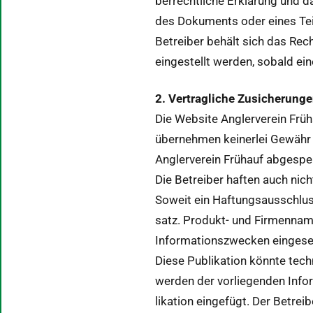
ber­rechtliche Erk­lärung und d
des Doku­ments oder eines Teil
Betreiber behält sich das Rech
eingestellt wer­den, sobald ein
2. Ver­tragliche Zusicherun­g
Die Web­site Anglervere­in Früh
übernehmen kein­er­lei Gewähr fü
Anglervere­in Frühauf abge­spe
Die Betreiber haften auch nich
Soweit ein Haf­tungsauss­chlus
satz. Pro­dukt- und Fir­men­na­
Infor­ma­tion­szweck­en einge­se
Diese Pub­lika­tion kön­nte tec
wer­den der vor­liegen­den Inf
lika­tion einge­fügt. Der Betr