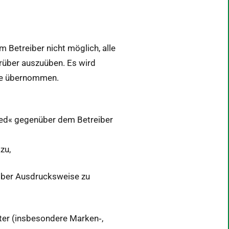
m Betreiber nicht möglich, alle
 darüber auszuüben. Es wird
räge übernommen.
glied« gegenüber dem Betreiber
zu,
grober Aus­druck­sweise zu
t­ter (ins­beson­dere Marken‑,