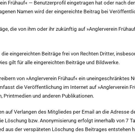
­in Frühauf« — Benutzer­pro­fil einge­tra­gen hat oder nach dem
ra­ge­nen Namen wird der ein­gere­ichte Beitrag bei Veröf­fent
räge, die von ihm oder ihr zukün­ftig auf »Anglervere­in Frühauf«
s die ein­gere­icht­en Beiträge frei von Recht­en Drit­ter, ins­b
Dies gilt für alle ein­gere­icht­en Beiträge und Bildwerke.
reibern von »Anglervere­in Frühauf« ein uneingeschränk­tes N
umfasst die Veröf­fentlichung im Inter­net auf »Anglervere­in
rn, Print­me­di­en und anderen Publikationen.
den auf Ver­lan­gen des Mit­gliedes per Email an die Adresse 
e Löschung bzw. Anonymisierung erfol­gt inner­halb von 7 Ta
ed aus der ver­späteten Löschung des Beitrages entste­hen h